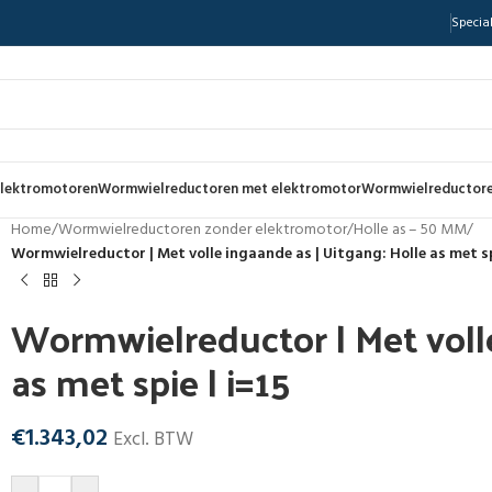
Special
lektromotoren
Wormwielreductoren met elektromotor
Wormwielreductore
Home
/
Wormwielreductoren zonder elektromotor
/
Holle as – 50 MM
/
Wormwielreductor | Met volle ingaande as | Uitgang: Holle as met sp
Wormwielreductor | Met volle
as met spie | i=15
€
1.343,02
Excl. BTW