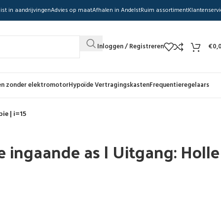
ist in aandrijvingen
Advies op maat
Afhalen in Andelst
Ruim assortiment
Klantenservi
Inloggen / Registreren
€
0,
n zonder elektromotor
Hypoïde Vertragingskasten
Frequentieregelaars
ie | i=15
 ingaande as | Uitgang: Holle