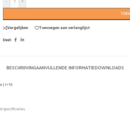
-
+
TOE
Vergelijken
Toevoegen aan verlanglijst
Deel:
BESCHRIJVING
AANVULLENDE INFORMATIE
DOWNLOADS
 | i=15
 specificaties.