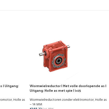
s | Uitgang:
Wormwielreductor | Met volle doorlopende as |
Uitgang: Holle as met spie | i=15
tromotor
,
Holle as
Wormwielreductoren zonder elektromotor
,
Holle as
– 14 MM