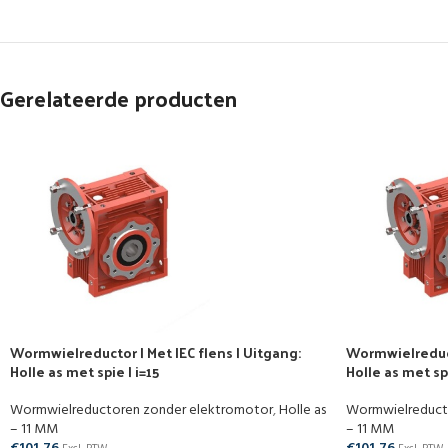
Gerelateerde producten
Wormwielreductor | Met IEC flens | Uitgang:
Wormwielreducto
Holle as met spie | i=15
Holle as met spi
Wormwielreductoren zonder elektromotor
,
Holle as
Wormwielreduct
– 11 MM
– 11 MM