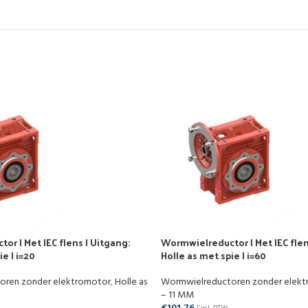
r | Met IEC flens | Uitgang:
Wormwielreductor | Met IEC flen
e | i=20
Holle as met spie | i=60
oren zonder elektromotor
,
Holle as
Wormwielreductoren zonder elek
– 11 MM