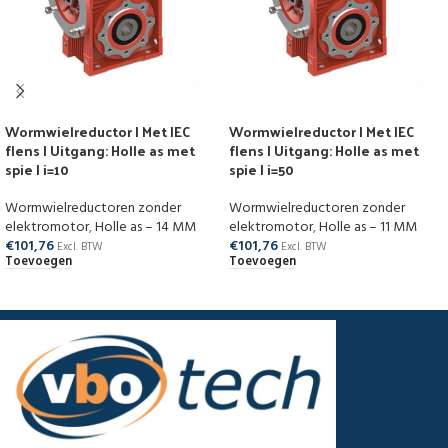
Wormwielreductor | Met IEC
Wormwielreductor | Met IEC
flens | Uitgang: Holle as met
flens | Uitgang: Holle as met
spie | i=10
spie | i=50
Wormwielreductoren zonder
Wormwielreductoren zonder
elektromotor
,
Holle as – 14 MM
elektromotor
,
Holle as – 11 MM
€
101,76
€
101,76
Excl. BTW
Excl. BTW
Toevoegen
Toevoegen