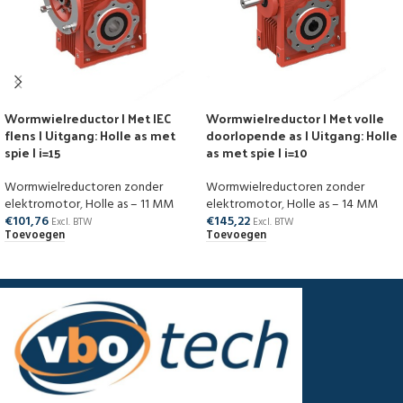
Wormwielreductor | Met IEC
Wormwielreductor | Met volle
flens | Uitgang: Holle as met
doorlopende as | Uitgang: Holle
spie | i=15
as met spie | i=10
Wormwielreductoren zonder
Wormwielreductoren zonder
elektromotor
,
Holle as – 11 MM
elektromotor
,
Holle as – 14 MM
€
101,76
€
145,22
Excl. BTW
Excl. BTW
Toevoegen
Toevoegen