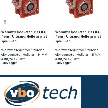
Wormwielreductor | Met IEC
Wormwielreductor | Met IEC
flens | Uitgang: Holle as met
flens | Uitgang: Holle as met
spie | i=10
spie | i=10
Wormwielreductoren zonder
Wormwielreductoren zonder
elektromotor
,
Holle as – 14 MM
elektromotor
,
Holle as – 11 MM
€
101,76
€
101,76
Excl. BTW
Excl. BTW
Toevoegen
Toevoegen