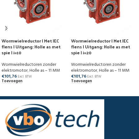
Wormwielreductor | Met IEC
Wormwielreductor | Met IEC
flens | Uitgang: Holle as met
flens | Uitgang: Holle as met
spie | i=10
spie | i=20
Wormwielreductoren zonder
Wormwielreductoren zonder
elektromotor
,
Holle as – 11 MM
elektromotor
,
Holle as – 11 MM
€
101,76
€
101,76
Excl. BTW
Excl. BTW
Toevoegen
Toevoegen