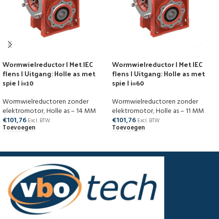
Wormwielreductor | Met IEC
Wormwielreductor | Met IEC
flens | Uitgang: Holle as met
flens | Uitgang: Holle as met
spie | i=10
spie | i=60
Wormwielreductoren zonder
Wormwielreductoren zonder
elektromotor
,
Holle as – 14 MM
elektromotor
,
Holle as – 11 MM
€
101,76
€
101,76
Excl. BTW
Excl. BTW
Toevoegen
Toevoegen