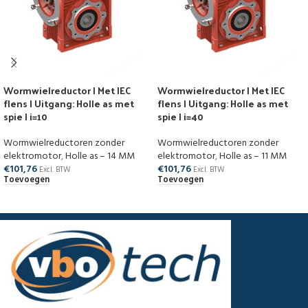
Wormwielreductor | Met IEC
Wormwielreductor | Met IEC
flens | Uitgang: Holle as met
flens | Uitgang: Holle as met
spie | i=10
spie | i=40
Wormwielreductoren zonder
Wormwielreductoren zonder
elektromotor
,
Holle as – 14 MM
elektromotor
,
Holle as – 11 MM
€
101,76
€
101,76
Excl. BTW
Excl. BTW
Toevoegen
Toevoegen