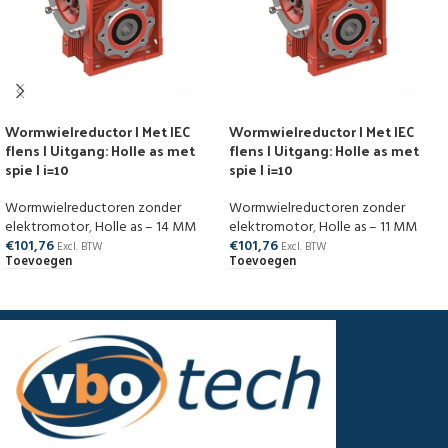
Wormwielreductor | Met IEC
Wormwielreductor | Met IEC
flens | Uitgang: Holle as met
flens | Uitgang: Holle as met
spie | i=10
spie | i=10
Wormwielreductoren zonder
Wormwielreductoren zonder
elektromotor
,
Holle as – 14 MM
elektromotor
,
Holle as – 11 MM
€
101,76
€
101,76
Excl. BTW
Excl. BTW
Toevoegen
Toevoegen