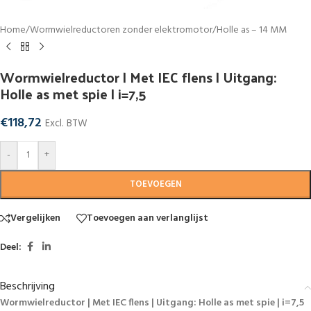
Home
/
Wormwielreductoren zonder elektromotor
/
Holle as – 14 MM
Wormwielreductor | Met IEC flens | Uitgang:
Holle as met spie | i=7,5
€
118,72
Excl. BTW
-
+
TOEVOEGEN
Vergelijken
Toevoegen aan verlanglijst
Deel:
Beschrijving
Wormwielreductor | Met IEC flens | Uitgang: Holle as met spie | i=7,5