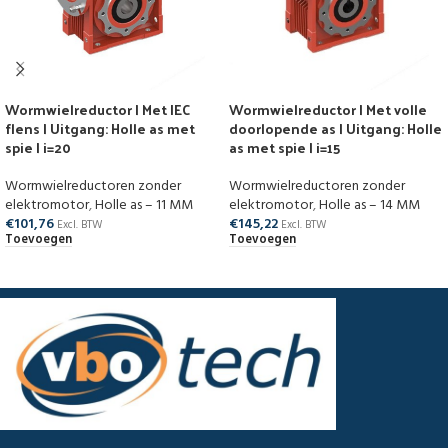
Wormwielreductor | Met IEC
Wormwielreductor | Met volle
flens | Uitgang: Holle as met
doorlopende as | Uitgang: Holle
spie | i=20
as met spie | i=15
Wormwielreductoren zonder
Wormwielreductoren zonder
elektromotor
,
Holle as – 11 MM
elektromotor
,
Holle as – 14 MM
€
101,76
€
145,22
Excl. BTW
Excl. BTW
Toevoegen
Toevoegen