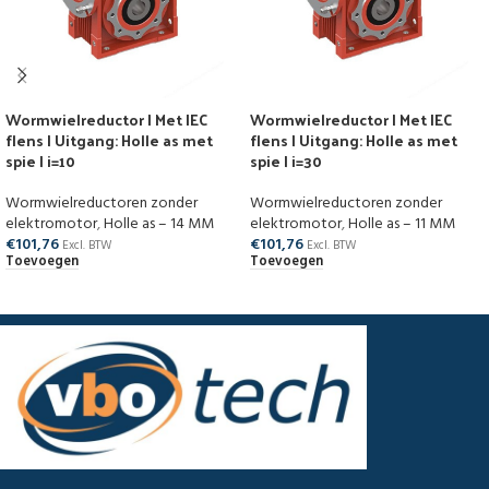
Wormwielreductor | Met IEC
Wormwielreductor | Met IEC
flens | Uitgang: Holle as met
flens | Uitgang: Holle as met
spie | i=10
spie | i=30
Wormwielreductoren zonder
Wormwielreductoren zonder
elektromotor
,
Holle as – 14 MM
elektromotor
,
Holle as – 11 MM
€
101,76
€
101,76
Excl. BTW
Excl. BTW
Toevoegen
Toevoegen