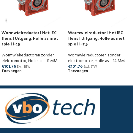
Wormwielreductor | Met IEC
Wormwielreductor | Met IEC
flens | Uitgang: Holle as met
flens | Uitgang: Holle as met
spie | i=15
spie | i=7,5
Wormwielreductoren zonder
Wormwielreductoren zonder
elektromotor
,
Holle as – 11 MM
elektromotor
,
Holle as – 14 MM
€
101,76
€
101,76
Excl. BTW
Excl. BTW
Toevoegen
Toevoegen