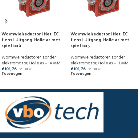
Wormwielreductor | Met IEC
Wormwielreductor | Met IEC
flens | Uitgang: Holle as met
flens | Uitgang: Holle as met
spie | i=10
spie | i=15
Wormwielreductoren zonder
Wormwielreductoren zonder
elektromotor
,
Holle as – 14 MM
elektromotor
,
Holle as – 11 MM
€
101,76
€
101,76
Excl. BTW
Excl. BTW
Toevoegen
Toevoegen