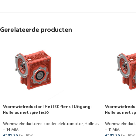
Gerelateerde producten
Wormwielreductor | Met IEC flens | Uitgang:
Wormwielreducto
Holle as met spie | i=10
Holle as met spi
Wormwielreductoren zonder elektromotor
,
Holle as
Wormwielreduct
– 14 MM
– 11 MM
€
101,76
€
101,76
Excl. BTW
Excl. BTW