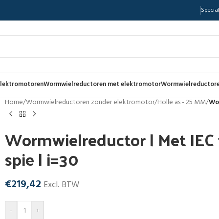
Special
lektromotoren
Wormwielreductoren met elektromotor
Wormwielreductore
Home
/
Wormwielreductoren zonder elektromotor
/
Holle as - 25 MM
/
Wor
Wormwielreductor | Met IEC f
spie | i=30
€
219,42
Excl. BTW
-
+