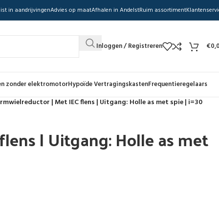
ist in aandrijvingen
Advies op maat
Afhalen in Andelst
Ruim assortiment
Klantenservi
Inloggen / Registreren
€
0,
n zonder elektromotor
Hypoïde Vertragingskasten
Frequentieregelaars
mwielreductor | Met IEC flens | Uitgang: Holle as met spie | i=30
lens | Uitgang: Holle as met