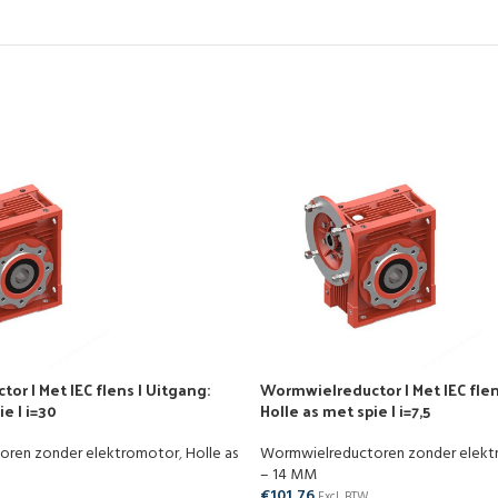
r | Met IEC flens | Uitgang:
Wormwielreductor | Met IEC flen
e | i=30
Holle as met spie | i=7,5
oren zonder elektromotor
,
Holle as
Wormwielreductoren zonder elek
– 14 MM
€
101,76
Excl. BTW