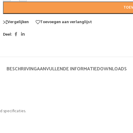
TOE
Vergelijken
Toevoegen aan verlanglijst
Deel:
BESCHRIJVING
AANVULLENDE INFORMATIE
DOWNLOADS
 specificaties.