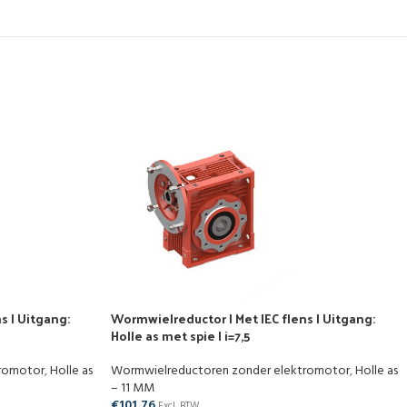
s | Uitgang:
Wormwielreductor | Met IEC flens | Uitgang:
Holle as met spie | i=7,5
tromotor
,
Holle as
Wormwielreductoren zonder elektromotor
,
Holle as
– 11 MM
€
101,76
Excl. BTW