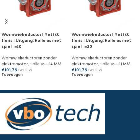
Wormwielreductor | Met IEC
Wormwielreductor | Met IEC
flens | Uitgang: Holle as met
flens | Uitgang: Holle as met
spie | i=10
spie | i=20
Wormwielreductoren zonder
Wormwielreductoren zonder
elektromotor
,
Holle as – 14 MM
elektromotor
,
Holle as – 11 MM
€
101,76
€
101,76
Excl. BTW
Excl. BTW
Toevoegen
Toevoegen