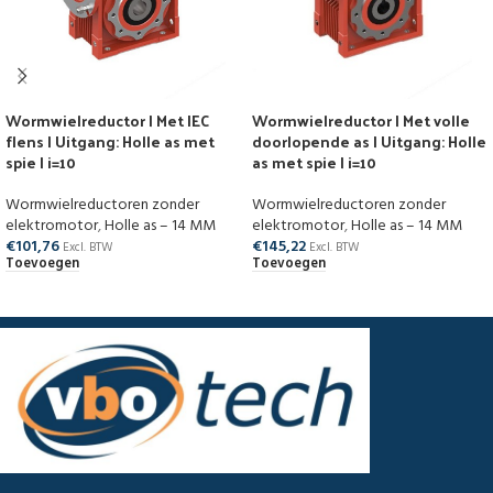
Wormwielreductor | Met IEC
Wormwielreductor | Met volle
flens | Uitgang: Holle as met
doorlopende as | Uitgang: Holle
spie | i=10
as met spie | i=10
Wormwielreductoren zonder
Wormwielreductoren zonder
elektromotor
,
Holle as – 14 MM
elektromotor
,
Holle as – 14 MM
€
101,76
€
145,22
Excl. BTW
Excl. BTW
Toevoegen
Toevoegen