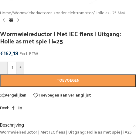
Home
/
Wormwielreductoren zonder elektromotor
/
Holle as - 25 MM
Wormwielreductor | Met IEC flens | Uitgang:
Holle as met spie | i=25
€
162,18
Excl. BTW
-
+
TOEVOEGEN
Vergelijken
Toevoegen aan verlanglijst
Deel:
Beschrijving
Wormwielreductor | Met IEC flens | Uitgang: Holle as met spie | i=25