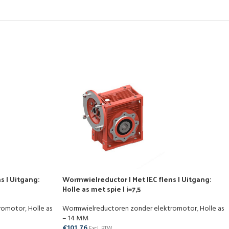
s | Uitgang:
Wormwielreductor | Met IEC flens | Uitgang:
Holle as met spie | i=7,5
tromotor
,
Holle as
Wormwielreductoren zonder elektromotor
,
Holle as
– 14 MM
€
101,76
Excl. BTW