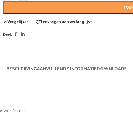
TOE
Vergelijken
Toevoegen aan verlanglijst
Deel:
BESCHRIJVING
AANVULLENDE INFORMATIE
DOWNLOADS
 specificaties.