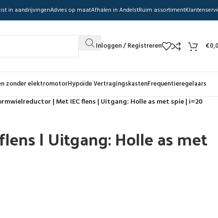
ist in aandrijvingen
Advies op maat
Afhalen in Andelst
Ruim assortiment
Klantenservi
Inloggen / Registreren
€
0,
n zonder elektromotor
Hypoïde Vertragingskasten
Frequentieregelaars
rmwielreductor | Met IEC flens | Uitgang: Holle as met spie | i=20
lens | Uitgang: Holle as met