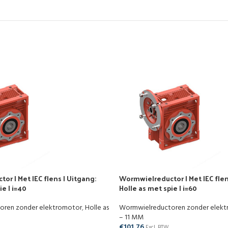
r | Met IEC flens | Uitgang:
Wormwielreductor | Met IEC flen
ie | i=40
Holle as met spie | i=60
oren zonder elektromotor
,
Holle as
Wormwielreductoren zonder elek
– 11 MM
€
101,76
Excl. BTW