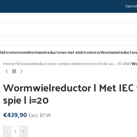
Special
lektromotoren
Wormwielreductoren met elektromotor
Wormwielreductore
Home
/
Wormwielreductoren zonder elektromotor
/
Holle as – 35 MM
/
Wo
Wormwielreductor | Met IEC f
spie | i=20
€
439,90
Excl. BTW
-
+