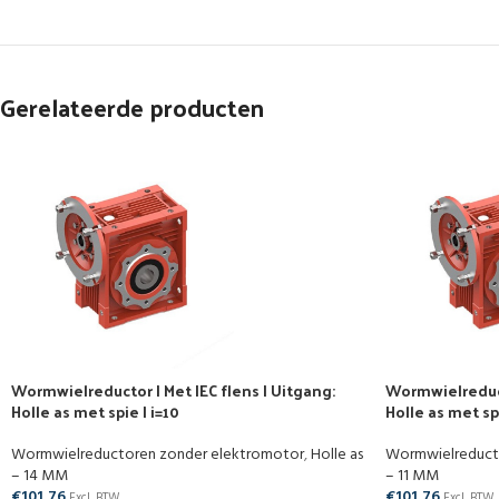
Gerelateerde producten
Wormwielreductor | Met IEC flens | Uitgang:
Wormwielreducto
Holle as met spie | i=10
Holle as met sp
Wormwielreductoren zonder elektromotor
,
Holle as
Wormwielreduct
– 14 MM
– 11 MM
€
101,76
€
101,76
Excl. BTW
Excl. BTW