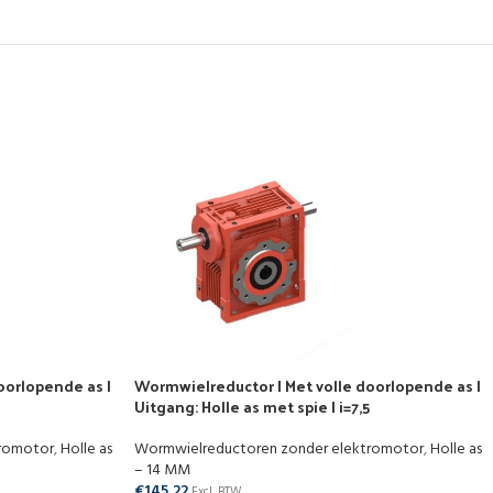
oorlopende as |
Wormwielreductor | Met volle doorlopende as |
Uitgang: Holle as met spie | i=7,5
tromotor
,
Holle as
Wormwielreductoren zonder elektromotor
,
Holle as
– 14 MM
€
145,22
Excl. BTW