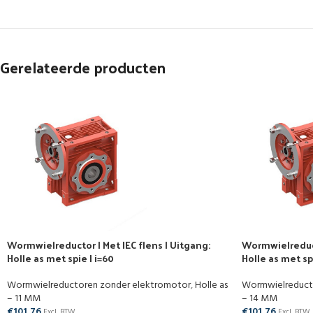
Gerelateerde producten
Wormwielreductor | Met IEC flens | Uitgang:
Wormwielreducto
Holle as met spie | i=60
Holle as met spi
Wormwielreductoren zonder elektromotor
,
Holle as
Wormwielreduct
– 11 MM
– 14 MM
€
101,76
€
101,76
Excl. BTW
Excl. BTW