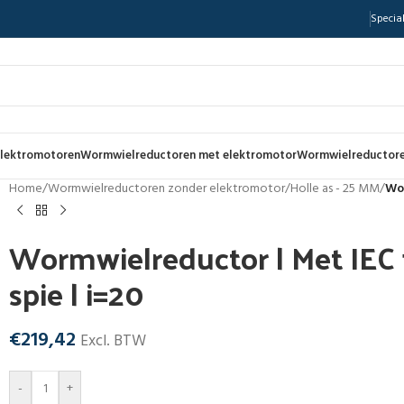
Special
lektromotoren
Wormwielreductoren met elektromotor
Wormwielreductore
Home
/
Wormwielreductoren zonder elektromotor
/
Holle as - 25 MM
/
Wor
Wormwielreductor | Met IEC f
spie | i=20
€
219,42
Excl. BTW
-
+