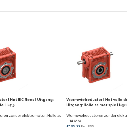
r | Met IEC flens | Uitgang:
Wormwielreductor | Met volle d
e | i=7,5
Uitgang: Holle as met spie | i=50
oren zonder elektromotor
,
Holle as
Wormwielreductoren zonder elek
– 14 MM
€
145,22
Excl. BTW