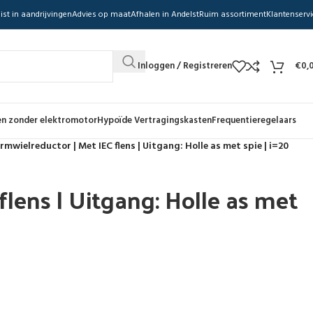
ist in aandrijvingen
Advies op maat
Afhalen in Andelst
Ruim assortiment
Klantenservi
Inloggen / Registreren
€
0,
n zonder elektromotor
Hypoïde Vertragingskasten
Frequentieregelaars
mwielreductor | Met IEC flens | Uitgang: Holle as met spie | i=20
lens | Uitgang: Holle as met