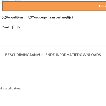
TOE
Vergelijken
Toevoegen aan verlanglijst
Deel:
BESCHRIJVING
AANVULLENDE INFORMATIE
DOWNLOADS
 specificaties.