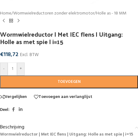
Home
/
Wormwielreductoren zonder elektromotor
/
Holle as - 18 MM
Wormwielreductor | Met IEC flens | Uitgang:
Holle as met spie | i=15
€
118,72
Excl. BTW
-
+
TOEVOEGEN
Vergelijken
Toevoegen aan verlanglijst
Deel:
Beschrijving
Wormwielreductor | Met IEC flens | Uitgang: Holle as met spie | i=15