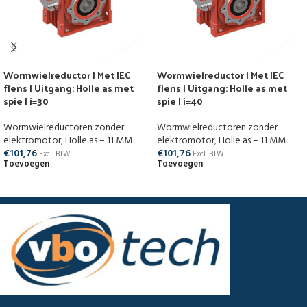
Wormwielreductor | Met IEC
Wormwielreductor | Met IEC
flens | Uitgang: Holle as met
flens | Uitgang: Holle as met
spie | i=30
spie | i=40
Wormwielreductoren zonder
Wormwielreductoren zonder
elektromotor
,
Holle as – 11 MM
elektromotor
,
Holle as – 11 MM
€
101,76
€
101,76
Excl. BTW
Excl. BTW
Toevoegen
Toevoegen