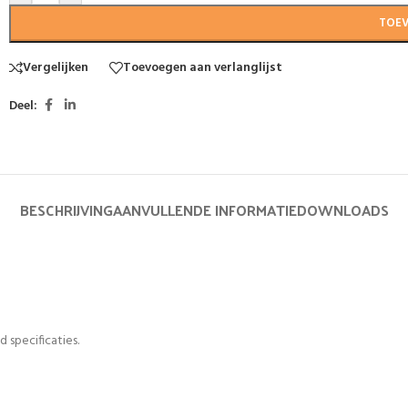
TOE
Vergelijken
Toevoegen aan verlanglijst
Deel:
BESCHRIJVING
AANVULLENDE INFORMATIE
DOWNLOADS
 specificaties.