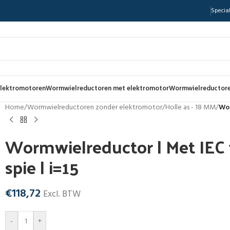
Special
lektromotoren
Wormwielreductoren met elektromotor
Wormwielreductore
Home
/
Wormwielreductoren zonder elektromotor
/
Holle as - 18 MM
/
Wor
Wormwielreductor | Met IEC f
spie | i=15
€
118,72
Excl. BTW
-
+