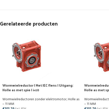
Gerelateerde producten
Wormwielreductor | Met IEC flens | Uitgang:
Wormwielreducto
Holle as met spie | i=10
Holle as met spi
Wormwielreductoren zonder elektromotor
,
Holle as
Wormwielreduct
– 11 MM
– 11 MM
€
101,76
€
101,76
Excl. BTW
Excl. BTW