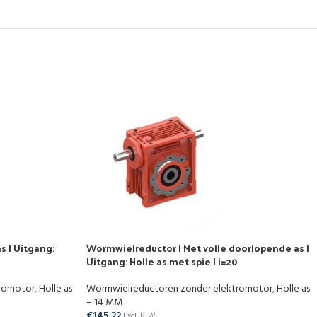
s | Uitgang:
Wormwielreductor | Met volle doorlopende as |
Uitgang: Holle as met spie | i=20
tromotor
,
Holle as
Wormwielreductoren zonder elektromotor
,
Holle as
– 14 MM
€
145,22
Excl. BTW