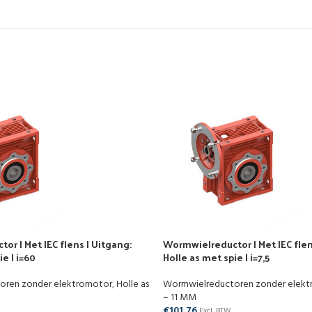
r | Met IEC flens | Uitgang:
Wormwielreductor | Met IEC flen
e | i=60
Holle as met spie | i=7,5
oren zonder elektromotor
,
Holle as
Wormwielreductoren zonder elek
– 11 MM
€
101,76
Excl. BTW