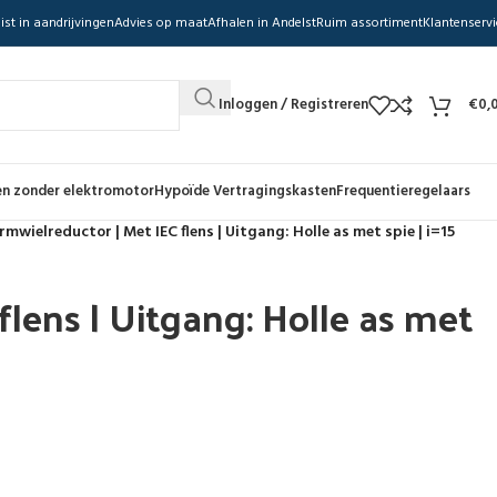
ist in aandrijvingen
Advies op maat
Afhalen in Andelst
Ruim assortiment
Klantenservi
Inloggen / Registreren
€
0,
n zonder elektromotor
Hypoïde Vertragingskasten
Frequentieregelaars
mwielreductor | Met IEC flens | Uitgang: Holle as met spie | i=15
lens | Uitgang: Holle as met