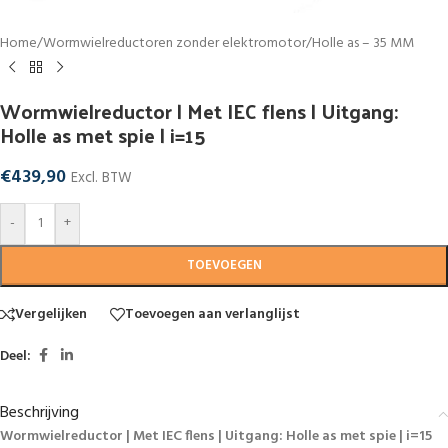
Home
/
Wormwielreductoren zonder elektromotor
/
Holle as – 35 MM
Wormwielreductor | Met IEC flens | Uitgang:
Holle as met spie | i=15
€
439,90
Excl. BTW
-
+
TOEVOEGEN
Vergelijken
Toevoegen aan verlanglijst
Deel:
Beschrijving
Wormwielreductor | Met IEC flens | Uitgang: Holle as met spie | i=15