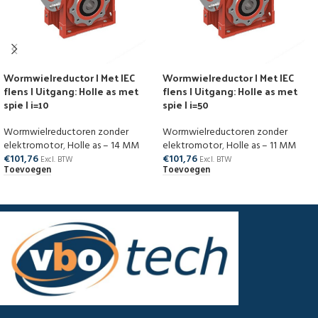
Wormwielreductor | Met IEC
Wormwielreductor | Met IEC
flens | Uitgang: Holle as met
flens | Uitgang: Holle as met
spie | i=10
spie | i=50
Wormwielreductoren zonder
Wormwielreductoren zonder
elektromotor
,
Holle as – 14 MM
elektromotor
,
Holle as – 11 MM
€
101,76
€
101,76
Excl. BTW
Excl. BTW
Toevoegen
Toevoegen