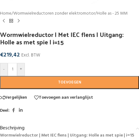
Home
/
Wormwielreductoren zonder elektromotor
/
Holle as - 25 MM
Wormwielreductor | Met IEC flens | Uitgang:
Holle as met spie | i=15
€
219,42
Excl. BTW
-
+
TOEVOEGEN
Vergelijken
Toevoegen aan verlanglijst
Deel:
Beschrijving
Wormwielreductor | Met IEC flens | Uitgang: Holle as met spie | i=15