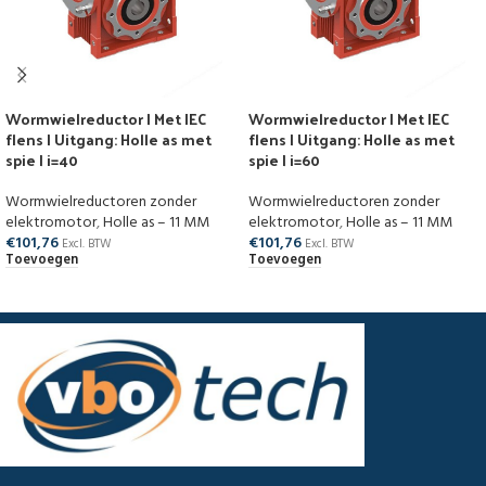
Wormwielreductor | Met IEC
Wormwielreductor | Met IEC
flens | Uitgang: Holle as met
flens | Uitgang: Holle as met
spie | i=40
spie | i=60
Wormwielreductoren zonder
Wormwielreductoren zonder
elektromotor
,
Holle as – 11 MM
elektromotor
,
Holle as – 11 MM
€
101,76
€
101,76
Excl. BTW
Excl. BTW
Toevoegen
Toevoegen