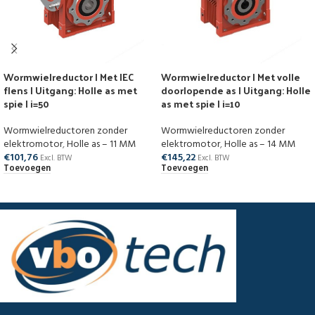
Wormwielreductor | Met IEC
Wormwielreductor | Met volle
flens | Uitgang: Holle as met
doorlopende as | Uitgang: Holle
spie | i=50
as met spie | i=10
Wormwielreductoren zonder
Wormwielreductoren zonder
elektromotor
,
Holle as – 11 MM
elektromotor
,
Holle as – 14 MM
€
101,76
€
145,22
Excl. BTW
Excl. BTW
Toevoegen
Toevoegen