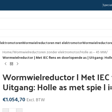
Special
lektromotoren
Wormwielreductoren met elektromotor
Wormwielreductore
Home
/
Wormwielreductoren zonder elektromotor
/
Holle as – 45 MM
/
Wormwielreductor | Met IEC flens en doorlopende as | Uitgang: Holle
Wormwielreductor | Met IEC 
Uitgang: Holle as met spie | 
€
1.054,70
Excl. BTW