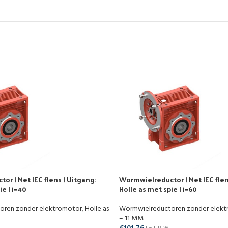
r | Met IEC flens | Uitgang:
Wormwielreductor | Met IEC flen
ie | i=40
Holle as met spie | i=60
oren zonder elektromotor
,
Holle as
Wormwielreductoren zonder elek
– 11 MM