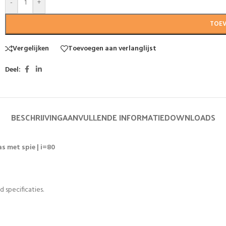
-
+
TOE
Vergelijken
Toevoegen aan verlanglijst
Deel:
BESCHRIJVING
AANVULLENDE INFORMATIE
DOWNLOADS
s met spie | i=80
 specificaties.