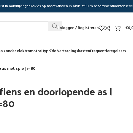
ist in aandrijvingen
Advies op maat
Afhalen in Andelst
Ruim assortiment
Klantenservi
Inloggen / Registreren
€
0,
n zonder elektromotor
Hypoïde Vertragingskasten
Frequentieregelaars
 as met spie | i=80
flens en doorlopende as |
i=80