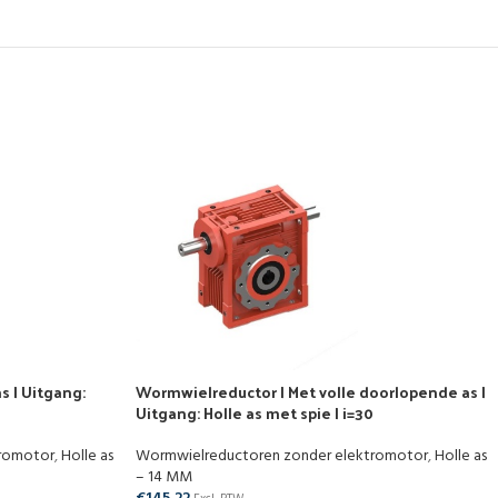
s | Uitgang:
Wormwielreductor | Met volle doorlopende as |
Uitgang: Holle as met spie | i=30
tromotor
,
Holle as
Wormwielreductoren zonder elektromotor
,
Holle as
– 14 MM