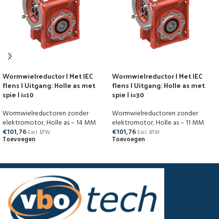
Wormwielreductor | Met IEC
Wormwielreductor | Met IEC
flens | Uitgang: Holle as met
flens | Uitgang: Holle as met
spie | i=10
spie | i=30
Wormwielreductoren zonder
Wormwielreductoren zonder
elektromotor
,
Holle as – 14 MM
elektromotor
,
Holle as – 11 MM
€
101,76
€
101,76
Excl. BTW
Excl. BTW
Toevoegen
Toevoegen