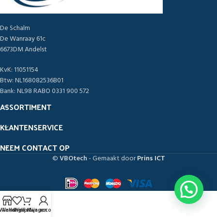
De Schalm
De Wanraay 61c
6673DM Andelst
KvK: 11051154
Btw: NL168082536B01
Bank: NL98 RABO 0331 900 572
ASSORTIMENT
KLANTENSERVICE
NEEM CONTACT OP
©
VBOtech
- Gemaakt door
Prins ICT
Winkel
Verlanglijst
Winkelwagen
Mijn account