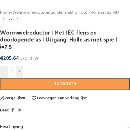
Home
/
Wormwielreductoren zonder elektromotor
/
Holle as - 25 MM
Wormwielreductor | Met IEC flens en
doorlopende as | Uitgang: Holle as met spie |
i=7,5
€
205,64
Excl. BTW
-
+
TOEVOEGEN
Vergelijken
Toevoegen aan verlanglijst
Deel:
Beschrijving