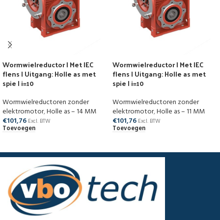
Wormwielreductor | Met IEC
Wormwielreductor | Met IEC
flens | Uitgang: Holle as met
flens | Uitgang: Holle as met
spie | i=10
spie | i=10
Wormwielreductoren zonder
Wormwielreductoren zonder
elektromotor
,
Holle as – 14 MM
elektromotor
,
Holle as – 11 MM
€
101,76
€
101,76
Excl. BTW
Excl. BTW
Toevoegen
Toevoegen