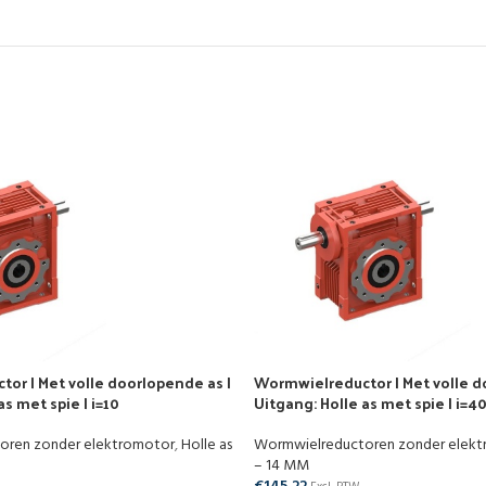
or | Met volle doorlopende as |
Wormwielreductor | Met volle d
as met spie | i=10
Uitgang: Holle as met spie | i=4
oren zonder elektromotor
,
Holle as
Wormwielreductoren zonder elek
– 14 MM