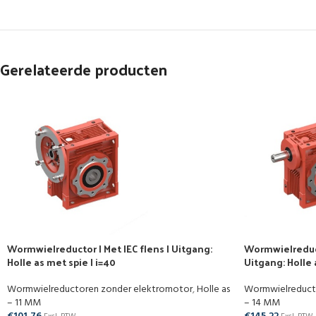
Gerelateerde producten
Wormwielreductor | Met IEC flens | Uitgang:
Wormwielreduct
Holle as met spie | i=40
Uitgang: Holle 
Wormwielreductoren zonder elektromotor
,
Holle as
Wormwielreduct
– 11 MM
– 14 MM