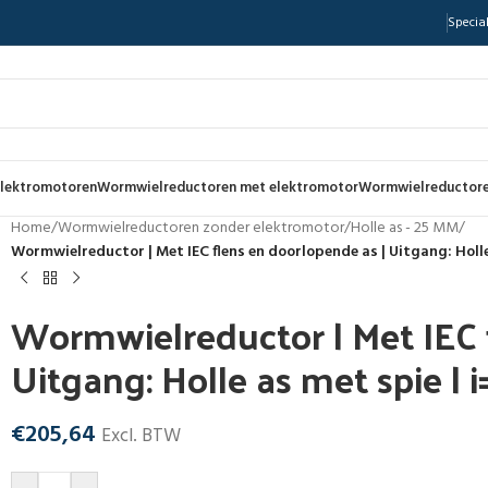
Special
lektromotoren
Wormwielreductoren met elektromotor
Wormwielreductore
Home
/
Wormwielreductoren zonder elektromotor
/
Holle as - 25 MM
/
Wormwielreductor | Met IEC flens en doorlopende as | Uitgang: Holle
Wormwielreductor | Met IEC 
Uitgang: Holle as met spie | 
€
205,64
Excl. BTW