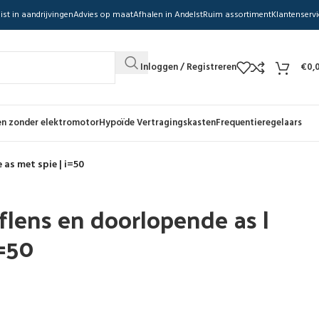
ist in aandrijvingen
Advies op maat
Afhalen in Andelst
Ruim assortiment
Klantenservi
Inloggen / Registreren
€
0,
n zonder elektromotor
Hypoïde Vertragingskasten
Frequentieregelaars
 as met spie | i=50
flens en doorlopende as |
i=50