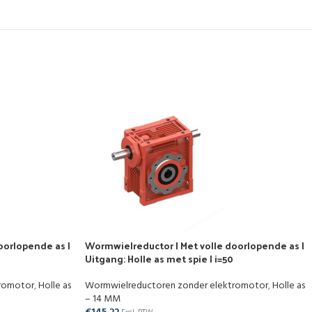
oorlopende as |
Wormwielreductor | Met volle doorlopende as |
0
Uitgang: Holle as met spie | i=50
tromotor
,
Holle as
Wormwielreductoren zonder elektromotor
,
Holle as
– 14 MM