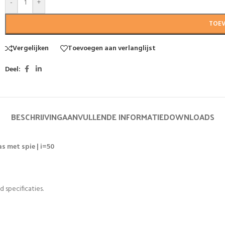
-
+
TOE
Vergelijken
Toevoegen aan verlanglijst
Deel:
BESCHRIJVING
AANVULLENDE INFORMATIE
DOWNLOADS
s met spie | i=50
 specificaties.