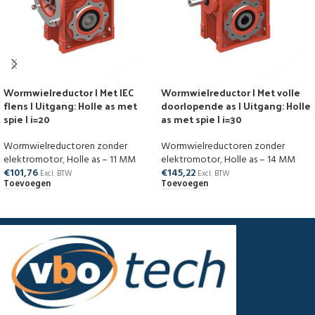
Wormwielreductor | Met IEC
Wormwielreductor | Met volle
flens | Uitgang: Holle as met
doorlopende as | Uitgang: Holle
spie | i=20
as met spie | i=30
Wormwielreductoren zonder
Wormwielreductoren zonder
elektromotor
,
Holle as – 11 MM
elektromotor
,
Holle as – 14 MM
€
101,76
€
145,22
Excl. BTW
Excl. BTW
Toevoegen
Toevoegen