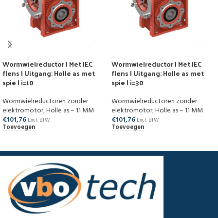
Wormwielreductor | Met IEC
Wormwielreductor | Met IEC
flens | Uitgang: Holle as met
flens | Uitgang: Holle as met
spie | i=10
spie | i=30
Wormwielreductoren zonder
Wormwielreductoren zonder
elektromotor
,
Holle as – 11 MM
elektromotor
,
Holle as – 11 MM
€
101,76
€
101,76
Excl. BTW
Excl. BTW
Toevoegen
Toevoegen