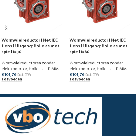
Wormwielreductor | Met IEC
Wormwielreductor | Met IEC
flens | Uitgang: Holle as met
flens | Uitgang: Holle as met
spie | i=30
spie | i=60
Wormwielreductoren zonder
Wormwielreductoren zonder
elektromotor
,
Holle as – 11 MM
elektromotor
,
Holle as – 11 MM
€
101,76
€
101,76
Excl. BTW
Excl. BTW
Toevoegen
Toevoegen