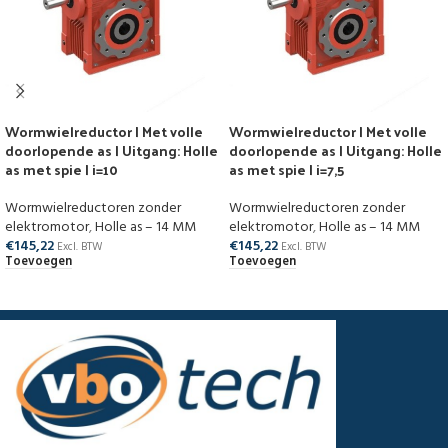
Wormwielreductor | Met volle
Wormwielreductor | Met volle
doorlopende as | Uitgang: Holle
doorlopende as | Uitgang: Holle
as met spie | i=10
as met spie | i=7,5
Wormwielreductoren zonder
Wormwielreductoren zonder
elektromotor
,
Holle as – 14 MM
elektromotor
,
Holle as – 14 MM
€
145,22
€
145,22
Excl. BTW
Excl. BTW
Toevoegen
Toevoegen