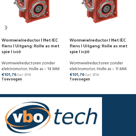
Wormwielreductor | Met IEC
Wormwielreductor | Met IEC
flens | Uitgang: Holle as met
flens | Uitgang: Holle as met
spie | i=10
spie | i=30
Wormwielreductoren zonder
Wormwielreductoren zonder
elektromotor
,
Holle as – 14 MM
elektromotor
,
Holle as – 11 MM
€
101,76
€
101,76
Excl. BTW
Excl. BTW
Toevoegen
Toevoegen