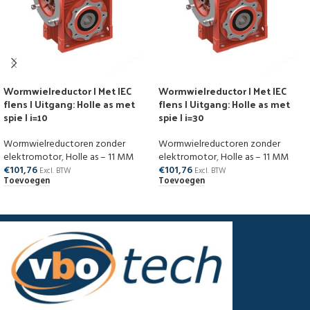
Wormwielreductor | Met IEC
Wormwielreductor | Met IEC
flens | Uitgang: Holle as met
flens | Uitgang: Holle as met
spie | i=10
spie | i=30
Wormwielreductoren zonder
Wormwielreductoren zonder
elektromotor
,
Holle as – 11 MM
elektromotor
,
Holle as – 11 MM
€
101,76
€
101,76
Excl. BTW
Excl. BTW
Toevoegen
Toevoegen