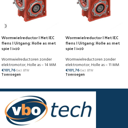
Wormwielreductor | Met IEC
Wormwielreductor | Met IEC
flens | Uitgang: Holle as met
flens | Uitgang: Holle as met
spie | i=10
spie | i=10
Wormwielreductoren zonder
Wormwielreductoren zonder
elektromotor
,
Holle as – 14 MM
elektromotor
,
Holle as – 11 MM
€
101,76
€
101,76
Excl. BTW
Excl. BTW
Toevoegen
Toevoegen