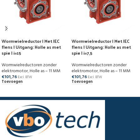
Wormwielreductor | Met IEC
Wormwielreductor | Met IEC
flens | Uitgang: Holle as met
flens | Uitgang: Holle as met
spie | i=15
spie | i=7,5
Wormwielreductoren zonder
Wormwielreductoren zonder
elektromotor
,
Holle as – 11 MM
elektromotor
,
Holle as – 11 MM
€
101,76
€
101,76
Excl. BTW
Excl. BTW
Toevoegen
Toevoegen