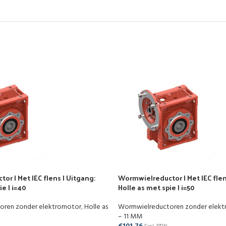
r | Met IEC flens | Uitgang:
Wormwielreductor | Met IEC flen
ie | i=40
Holle as met spie | i=50
oren zonder elektromotor
,
Holle as
Wormwielreductoren zonder elek
– 11 MM