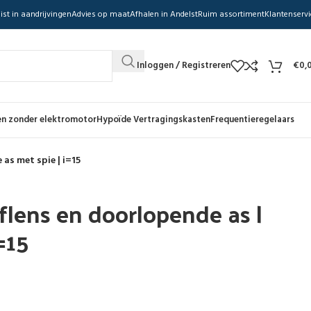
ist in aandrijvingen
Advies op maat
Afhalen in Andelst
Ruim assortiment
Klantenservi
Inloggen / Registreren
€
0,
n zonder elektromotor
Hypoïde Vertragingskasten
Frequentieregelaars
 as met spie | i=15
flens en doorlopende as |
=15