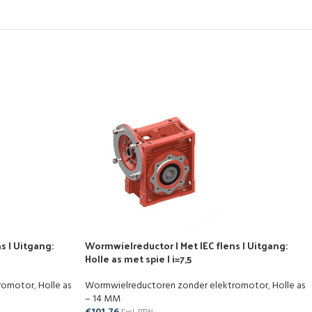
s | Uitgang:
Wormwielreductor | Met IEC flens | Uitgang:
Holle as met spie | i=7,5
tromotor
,
Holle as
Wormwielreductoren zonder elektromotor
,
Holle as
– 14 MM