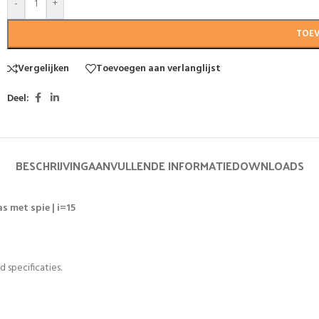
-
+
TOE
Vergelijken
Toevoegen aan verlanglijst
Deel:
BESCHRIJVING
AANVULLENDE INFORMATIE
DOWNLOADS
s met spie | i=15
 specificaties.