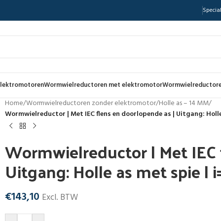
Special
lektromotoren
Wormwielreductoren met elektromotor
Wormwielreductore
Home
/
Wormwielreductoren zonder elektromotor
/
Holle as – 14 MM
/
Wormwielreductor | Met IEC flens en doorlopende as | Uitgang: Holle
Wormwielreductor | Met IEC 
Uitgang: Holle as met spie | i
€
143,10
Excl. BTW