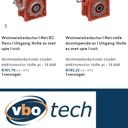
Wormwielreductor | Met IEC
Wormwielreductor | Met volle
flens | Uitgang: Holle as met
doorlopende as | Uitgang: Holle
spie | i=10
as met spie | i=10
Wormwielreductoren zonder
Wormwielreductoren zonder
elektromotor
,
Holle as – 14 MM
elektromotor
,
Holle as – 14 MM
€
101,76
€
145,22
Excl. BTW
Excl. BTW
Toevoegen
Toevoegen