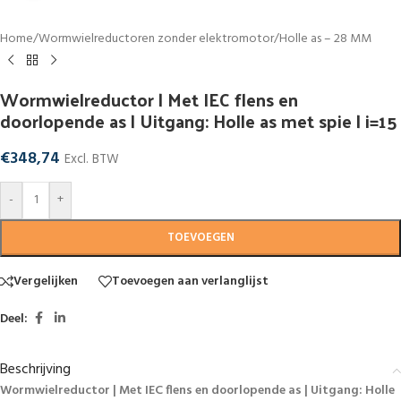
Home
/
Wormwielreductoren zonder elektromotor
/
Holle as – 28 MM
Wormwielreductor | Met IEC flens en
doorlopende as | Uitgang: Holle as met spie | i=15
€
348,74
Excl. BTW
-
+
TOEVOEGEN
Vergelijken
Toevoegen aan verlanglijst
Deel:
Beschrijving
Wormwielreductor | Met IEC flens en doorlopende as | Uitgang: Holle