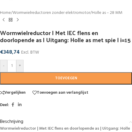
Home
/
Wormwielreductoren zonder elektromotor
/
Holle as – 28 MM
Wormwielreductor | Met IEC flens en
doorlopende as | Uitgang: Holle as met spie | i=15
€
348,74
Excl. BTW
-
+
TOEVOEGEN
Vergelijken
Toevoegen aan verlanglijst
Deel:
Beschrijving
Wormwielreductor | Met IEC flens en doorlopende as | Uitgang: Holle