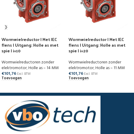
Wormwielreductor | Met IEC
Wormwielreductor | Met IEC
flens | Uitgang: Holle as met
flens | Uitgang: Holle as met
spie | i=10
spie | i=20
Wormwielreductoren zonder
Wormwielreductoren zonder
elektromotor
,
Holle as – 14 MM
elektromotor
,
Holle as – 11 MM
€
101,76
€
101,76
Excl. BTW
Excl. BTW
Toevoegen
Toevoegen