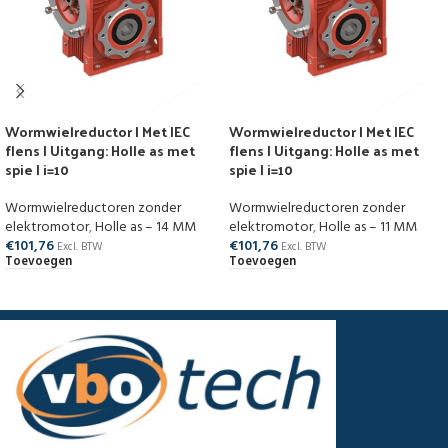
Wormwielreductor | Met IEC
Wormwielreductor | Met IEC
flens | Uitgang: Holle as met
flens | Uitgang: Holle as met
spie | i=10
spie | i=10
Wormwielreductoren zonder
Wormwielreductoren zonder
elektromotor
,
Holle as – 14 MM
elektromotor
,
Holle as – 11 MM
€
101,76
€
101,76
Excl. BTW
Excl. BTW
Toevoegen
Toevoegen