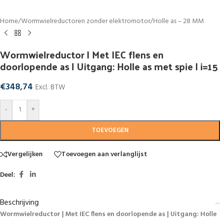
Home
/
Wormwielreductoren zonder elektromotor
/
Holle as – 28 MM
Wormwielreductor | Met IEC flens en
doorlopende as | Uitgang: Holle as met spie | i=15
€
348,74
Excl. BTW
-
+
TOEVOEGEN
Vergelijken
Toevoegen aan verlanglijst
Deel:
Beschrijving
Wormwielreductor | Met IEC flens en doorlopende as | Uitgang: Holle