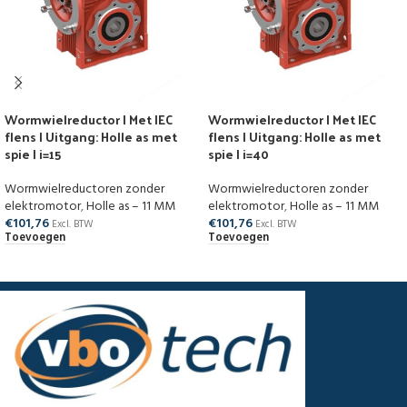
Wormwielreductor | Met IEC
Wormwielreductor | Met IEC
flens | Uitgang: Holle as met
flens | Uitgang: Holle as met
spie | i=15
spie | i=40
Wormwielreductoren zonder
Wormwielreductoren zonder
elektromotor
,
Holle as – 11 MM
elektromotor
,
Holle as – 11 MM
€
101,76
€
101,76
Excl. BTW
Excl. BTW
Toevoegen
Toevoegen