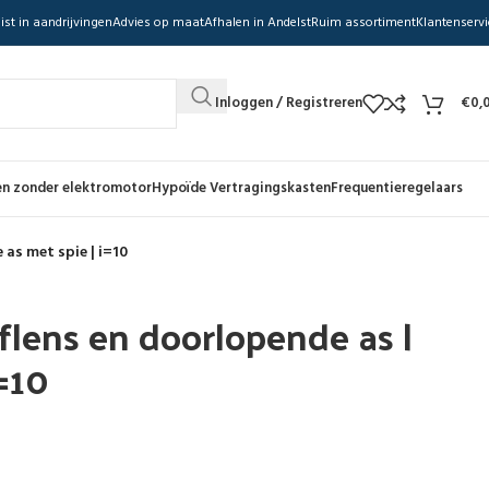
ist in aandrijvingen
Advies op maat
Afhalen in Andelst
Ruim assortiment
Klantenservi
Inloggen / Registreren
€
0,
n zonder elektromotor
Hypoïde Vertragingskasten
Frequentieregelaars
 as met spie | i=10
flens en doorlopende as |
i=10