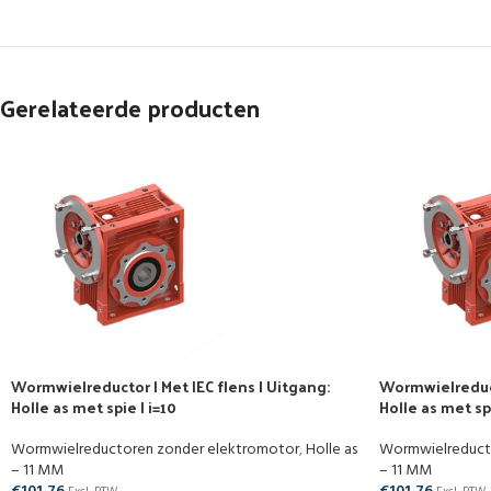
Gerelateerde producten
Wormwielreductor | Met IEC flens | Uitgang:
Wormwielreducto
Holle as met spie | i=10
Holle as met spi
Wormwielreductoren zonder elektromotor
,
Holle as
Wormwielreduct
– 11 MM
– 11 MM