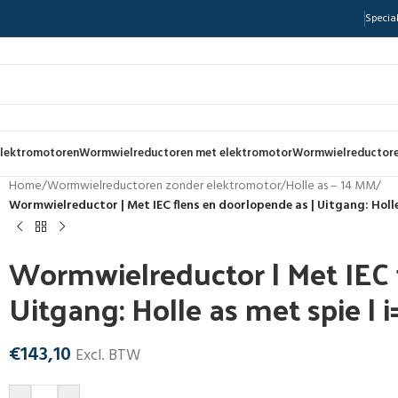
Special
lektromotoren
Wormwielreductoren met elektromotor
Wormwielreductore
Home
/
Wormwielreductoren zonder elektromotor
/
Holle as – 14 MM
/
Wormwielreductor | Met IEC flens en doorlopende as | Uitgang: Holle
Wormwielreductor | Met IEC 
Uitgang: Holle as met spie | 
€
143,10
Excl. BTW