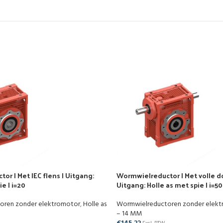
r | Met IEC flens | Uitgang:
Wormwielreductor | Met volle d
e | i=20
Uitgang: Holle as met spie | i=50
oren zonder elektromotor
,
Holle as
Wormwielreductoren zonder elek
– 14 MM