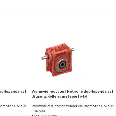
oorlopende as |
Wormwielreductor | Met volle doorlopende as |
Uitgang: Holle as met spie | i=80
tromotor
,
Holle as
Wormwielreductoren zonder elektromotor
,
Holle as
– 14 MM