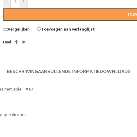
-
+
TOE
Vergelijken
Toevoegen aan verlanglijst
Deel:
BESCHRIJVING
AANVULLENDE INFORMATIE
DOWNLOADS
s met spie | i=10
 specificaties.