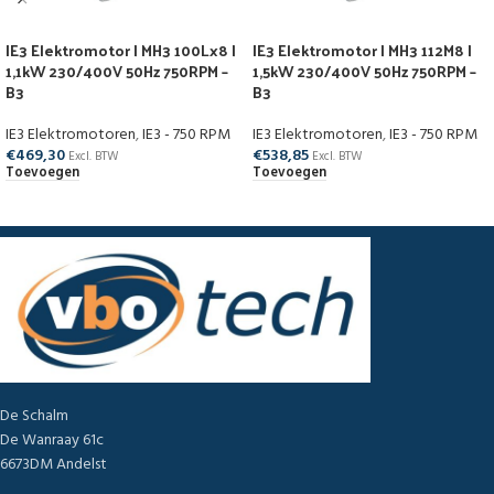
IE3 Elektromotor | MH3 100Lx8 |
IE3 Elektromotor | MH3 112M8 |
1,1kW 230/400V 50Hz 750RPM –
1,5kW 230/400V 50Hz 750RPM –
B3
B3
IE3 Elektromotoren
,
IE3 - 750 RPM
IE3 Elektromotoren
,
IE3 - 750 RPM
€
469,30
€
538,85
Excl. BTW
Excl. BTW
Toevoegen
Toevoegen
De Schalm
De Wanraay 61c
6673DM Andelst