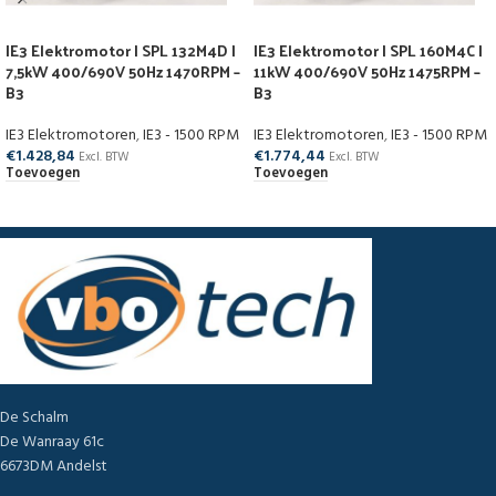
IE3 Elektromotor | SPL 132M4D |
IE3 Elektromotor | SPL 160M4C |
7,5kW 400/690V 50Hz 1470RPM –
11kW 400/690V 50Hz 1475RPM –
B3
B3
IE3 Elektromotoren
,
IE3 - 1500 RPM
IE3 Elektromotoren
,
IE3 - 1500 RPM
€
1.428,84
€
1.774,44
Excl. BTW
Excl. BTW
Toevoegen
Toevoegen
De Schalm
De Wanraay 61c
6673DM Andelst