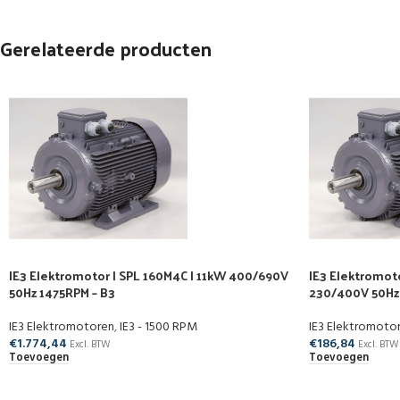
Gerelateerde producten
IE3 Elektromotor | SPL 160M4C | 11kW 400/690V
IE3 Elektromot
50Hz 1475RPM – B3
230/400V 50Hz
IE3 Elektromotoren
,
IE3 - 1500 RPM
IE3 Elektromoto
€
1.774,44
€
186,84
Excl. BTW
Excl. BTW
Toevoegen
Toevoegen