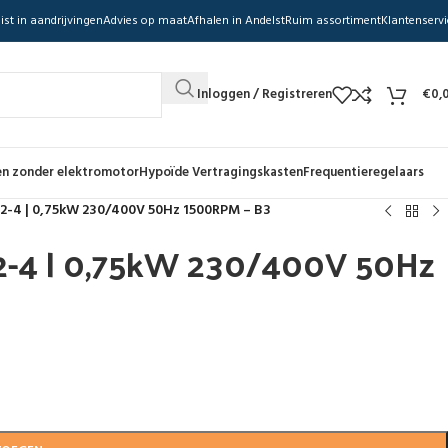
ist in aandrijvingen
Advies op maat
Afhalen in Andelst
Ruim assortiment
Klantenservi
Inloggen / Registreren
€
0,
n zonder elektromotor
Hypoïde Vertragingskasten
Frequentieregelaars
02-4 | 0,75kW 230/400V 50Hz 1500RPM – B3
2-4 | 0,75kW 230/400V 50Hz