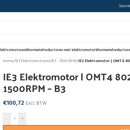
Special
lektromotoren
Wormwielreductoren met elektromotor
Wormwielreductore
Home
/
IE3 Elektromotoren
/
IE3 - 1500 RPM
/
IE3 Elektromotor | OMT4 8
IE3 Elektromotor | OMT4 80
1500RPM – B3
€
100,72
Excl. BTW
-
+