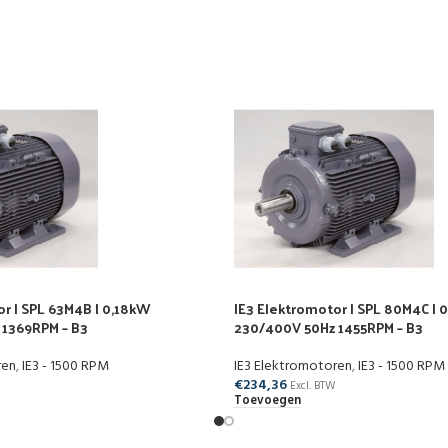
or | SPL 63M4B | 0,18kW
IE3 Elektromotor | SPL 80M4C | 
 1369RPM – B3
230/400V 50Hz 1455RPM – B3
ren
,
IE3 - 1500 RPM
IE3 Elektromotoren
,
IE3 - 1500 RPM
€
234,36
Excl. BTW
Toevoegen