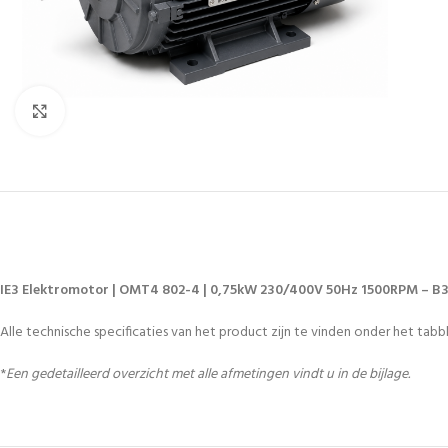
Vergroten
IE3 Elektromotor | OMT4 802-4 | 0,75kW 230/400V 50Hz 1500RPM – B
Alle technische specificaties van het product zijn te vinden onder het tabbl
*
Een gedetailleerd overzicht met alle afmetingen vindt u in de bijlage.