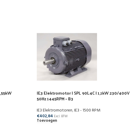
0,55kW
IE3 Elektromotor | SPL 90L4C | 1,1kW 230/400V
50Hz 1445RPM – B3
IE3 Elektromotoren
,
IE3 - 1500 RPM
€
402,84
Excl. BTW
Toevoegen