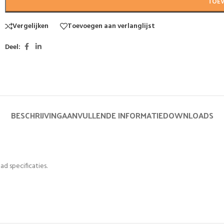
TOE
Vergelijken
Toevoegen aan verlanglijst
Deel:
BESCHRIJVING
AANVULLENDE INFORMATIE
DOWNLOADS
3
ad specificaties.