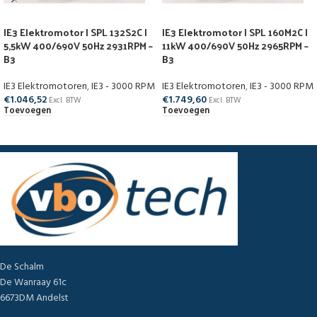
IE3 Elektromotor | SPL 132S2C |
IE3 Elektromotor | SPL 160M2C |
5,5kW 400/690V 50Hz 2931RPM –
11kW 400/690V 50Hz 2965RPM –
B3
B3
IE3 Elektromotoren
,
IE3 - 3000 RPM
IE3 Elektromotoren
,
IE3 - 3000 RPM
€
1.046,52
€
1.749,60
Excl. BTW
Excl. BTW
Toevoegen
Toevoegen
De Schalm
De Wanraay 61c
6673DM Andelst