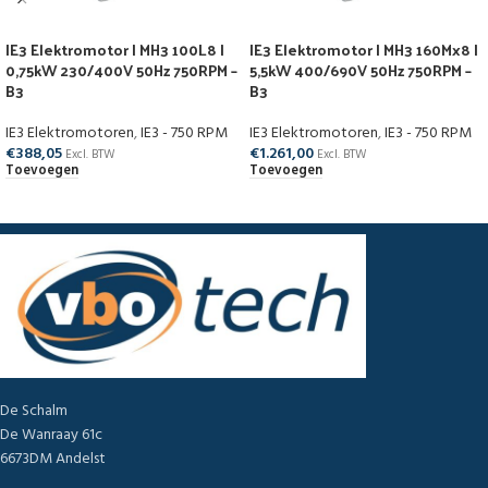
IE3 Elektromotor | MH3 100L8 |
IE3 Elektromotor | MH3 160Mx8 |
0,75kW 230/400V 50Hz 750RPM –
5,5kW 400/690V 50Hz 750RPM –
B3
B3
IE3 Elektromotoren
,
IE3 - 750 RPM
IE3 Elektromotoren
,
IE3 - 750 RPM
€
388,05
€
1.261,00
Excl. BTW
Excl. BTW
Toevoegen
Toevoegen
De Schalm
De Wanraay 61c
6673DM Andelst