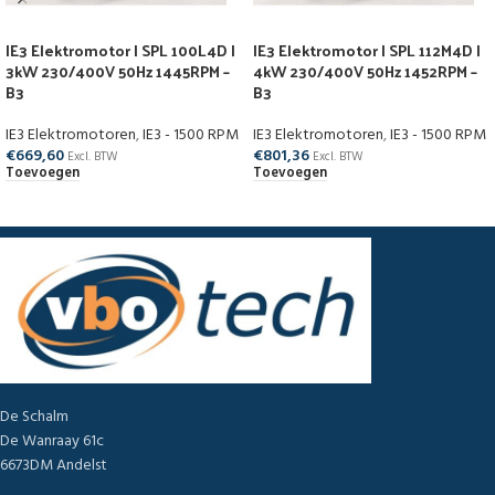
IE3 Elektromotor | SPL 100L4D |
IE3 Elektromotor | SPL 112M4D |
3kW 230/400V 50Hz 1445RPM –
4kW 230/400V 50Hz 1452RPM –
B3
B3
IE3 Elektromotoren
,
IE3 - 1500 RPM
IE3 Elektromotoren
,
IE3 - 1500 RPM
€
669,60
€
801,36
Excl. BTW
Excl. BTW
Toevoegen
Toevoegen
De Schalm
De Wanraay 61c
6673DM Andelst