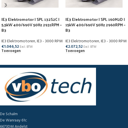
IE3 Elektromotor | SPL 132S2C |
IE3 Elektromotor | SPL 160M2D |
5,5kW 400/690V 50Hz 2931RPM –
15kW 400/690V 50Hz 2960RPM –
B3
B3
IE3 Elektromotoren
,
IE3 - 3000 RPM
IE3 Elektromotoren
,
IE3 - 3000 RPM
€
1.046,52
€
2.072,52
Excl. BTW
Excl. BTW
Toevoegen
Toevoegen
De Schalm
De Wanraay 61c
6673DM Andelst