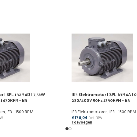
r | SPL 132M4D | 7,5kW
IE3 Elektromotor | SPL 63M4A | 
 1470RPM – B3
230/400V 50Hz 1390RPM – B3
ren
,
IE3 - 1500 RPM
IE3 Elektromotoren
,
IE3 - 1500 RPM
€
176,04
TW
Excl. BTW
Toevoegen