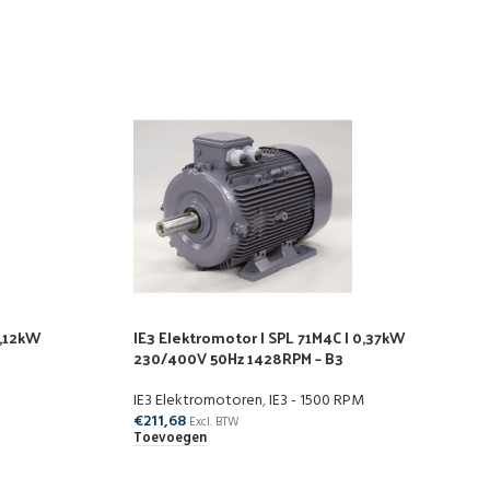
0,12kW
IE3 Elektromotor | SPL 71M4C | 0,37kW
230/400V 50Hz 1428RPM – B3
IE3 Elektromotoren
,
IE3 - 1500 RPM
€
211,68
Excl. BTW
Toevoegen