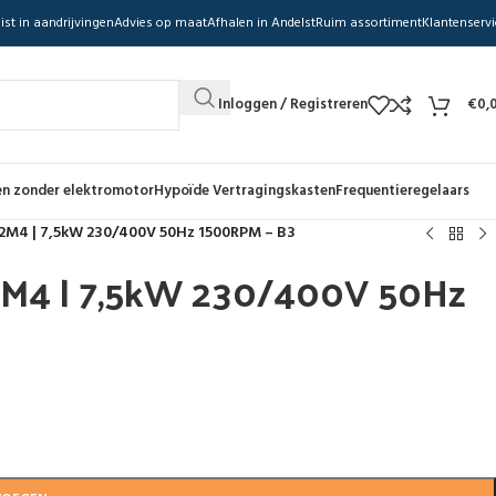
ist in aandrijvingen
Advies op maat
Afhalen in Andelst
Ruim assortiment
Klantenservi
Inloggen / Registreren
€
0,
n zonder elektromotor
Hypoïde Vertragingskasten
Frequentieregelaars
32M4 | 7,5kW 230/400V 50Hz 1500RPM – B3
2M4 | 7,5kW 230/400V 50Hz