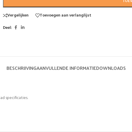
TOE
Vergelijken
Toevoegen aan verlanglijst
Deel:
BESCHRIJVING
AANVULLENDE INFORMATIE
DOWNLOADS
ad specificaties.