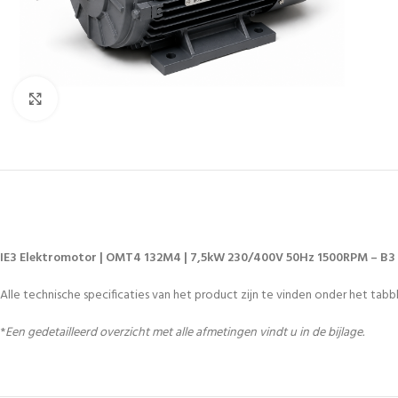
Vergroten
IE3 Elektromotor | OMT4 132M4 | 7,5kW 230/400V 50Hz 1500RPM – B3
Alle technische specificaties van het product zijn te vinden onder het tabbl
*
Een gedetailleerd overzicht met alle afmetingen vindt u in de bijlage.