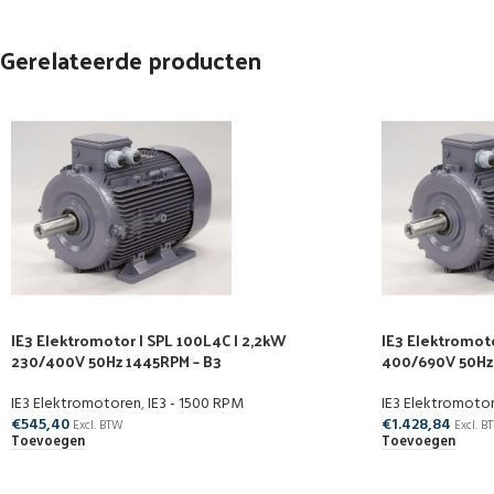
Gerelateerde producten
IE3 Elektromotor | SPL 100L4C | 2,2kW
IE3 Elektromoto
230/400V 50Hz 1445RPM – B3
400/690V 50Hz
IE3 Elektromotoren
,
IE3 - 1500 RPM
IE3 Elektromoto
€
545,40
€
1.428,84
Excl. BTW
Excl. B
Toevoegen
Toevoegen