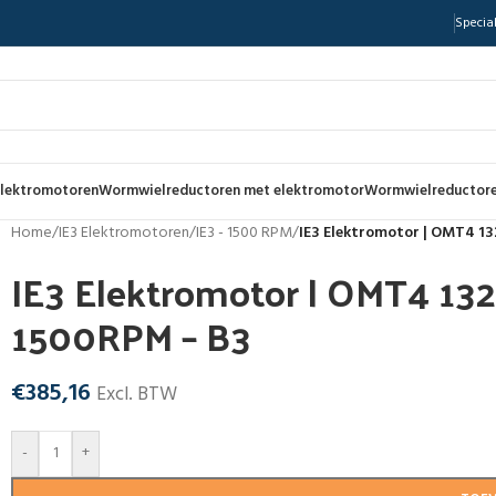
Special
lektromotoren
Wormwielreductoren met elektromotor
Wormwielreductore
Home
/
IE3 Elektromotoren
/
IE3 - 1500 RPM
/
IE3 Elektromotor | OMT4 1
IE3 Elektromotor | OMT4 13
1500RPM – B3
€
385,16
Excl. BTW
-
+