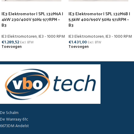
IE3 Elektromotor | SPL 132M6A |
IE3 Elektromotor | SPL 132M6B |
4kW 230/400V 50Hz 977RPM –
5,5kW 400/690V 50Hz 971RPM –
B3
B3
IE3 Elektromotoren
,
IE3 - 1000 RPM
IE3 Elektromotoren
,
IE3 - 1000 RPM
€
1.289,52
€
1.431,00
Excl. BTW
Excl. BTW
Toevoegen
Toevoegen
De Schalm
De Wanraay 61c
6673DM Andelst