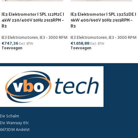
IE3 Elektromotor | SPL 112M2C |
IE3 Elektromotor | SPL 132S2DE |
4kW 230/400V 50Hz 2915RPM –
9kW 400/690V 50Hz 2915RPM –
B3
B3
IE3 Elektromotoren
,
IE3 - 3000 RPM
IE3 Elektromotoren
,
IE3 - 3000 RPM
€
747,36
€
1.658,88
Excl. BTW
Excl. BTW
Toevoegen
Toevoegen
De Schalm
De Wanraay 61c
6673DM Andelst